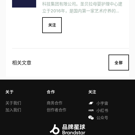
科技集团有限公司。圣贝拉母婴护理中心建
立于2016年，是国内第一家艺术疗养的母
婴月子会所。圣贝拉母婴护理中心源自中国
台湾地区产后护理团队，通过了ISO9001认
关注
证母婴护理体系 。秉承西尔斯医学博士亲
密育儿理念，坚持24小时护士一对一照
护。圣贝拉母婴护理中心与麻省理工大学建
立中国女性月子研究中心。
相关文章
全部
关于
合作
关注
关于我们
商务合作
小宇宙
加入我们
创作者合作
小红书
公众号