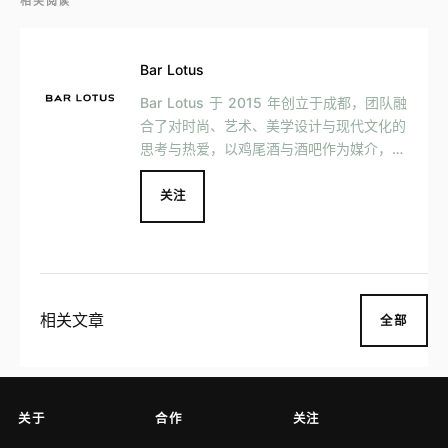
相关阅读
Bar Lotus
Bar Lotus 于 2015 年创立于成都，团队融
合了对时尚、艺术、美学设计与现代文化的
思考与热爱，以鸡尾酒与酒吧作为媒介，与
多领域的⽣活⽅式品牌联合呈现跨界创意项
⽬。 Bar Lotus 将自己比喻为⼀个不断演
关注
变的容器，以此来盛放美酒、乐趣与丰富的
⼈际关系。
相关文章
全部
关于
合作
关注