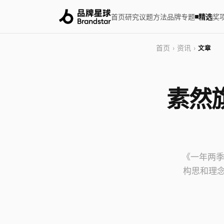
首页
研究
议题
方法
品牌
专题
精选
奖
首页
资讯
›
›
文章
素然
《一年两季
构思和理