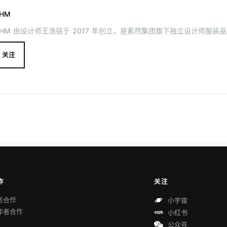
HM
HM 由设计师王浩铭于 2017 年创立，是素然集团旗下独立设计师服装
关注
作
关注
务合作
小宇宙
作者合作
小红书
公众号