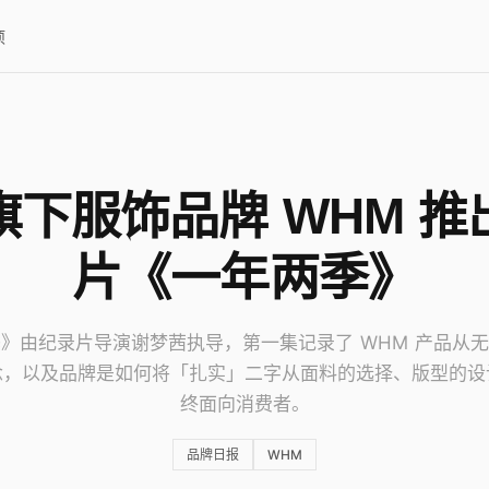
项
旗下服饰品牌 WHM 推
片《一年两季》
》由纪录片导演谢梦茜执导，第一集记录了 WHM 产品从
念，以及品牌是如何将「扎实」二字从面料的选择、版型的设
终面向消费者。
品牌日报
WHM