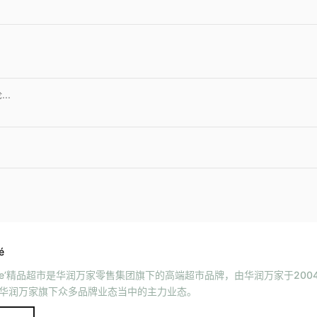
é
le’精品超市是华润万家零售集团旗下的高端超市品牌，由华润万家于200
华润万家旗下众多品牌业态当中的主力业态。