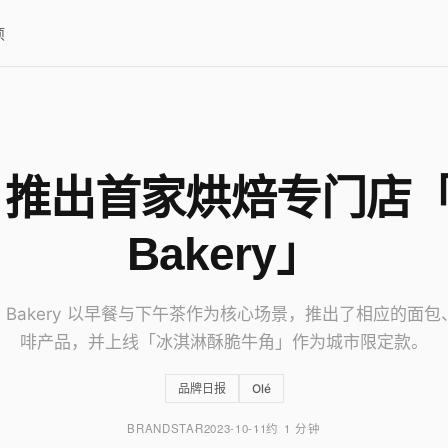
项
é 推出首家烘焙专门店「
Bakery」
é Bakery 以早餐与下午茶作为核心场景，推出了相应的面
啡产品，并上线「冰淇淋酥脆牛角」作为城市限定款。
品牌日报
Olé
BRANDSTAR
2023-10-11
约 1 分钟