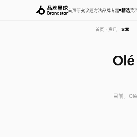
首页
研究
议题
方法
品牌
专题
精选
奖
首页
资讯
›
›
文章
Ol
目前，Ol