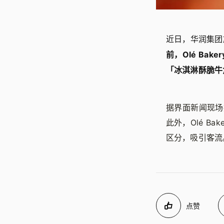
近日，华润集团旗
前，Olé Ba
「冰淇淋酥脆牛
据界面新闻现场报
此外，Olé B
区分，吸引客流
点赞