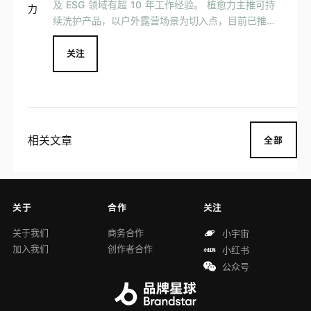
及 ESG 领域有超 10 年工作经验。 植愈力主推可持
续洗护产品，以户外露营场景为切入点，目前已推出
去油污喷雾和免洗去油污湿巾两款产品，主打 100%
植物萃取、0有害化学物质添加，并在包装上采用了 1
关注
00%环保材料。
相关文章
全部
关于
合作
关注
关于我们
商务合作
小宇宙
加入我们
创作者合作
小红书
公众号