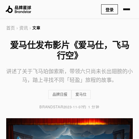
登录
首页
资讯
›
›
文章
爱马仕发布影片《爱马仕，飞马
行空》
讲述了关于飞马珀伽索斯，带领六只尚未长出翅膀的小
马，踏上寻找不同「轻盈」旅程的故事。
品牌日报
爱马仕
BRANDSTAR
2023-11-07
约 1 分钟