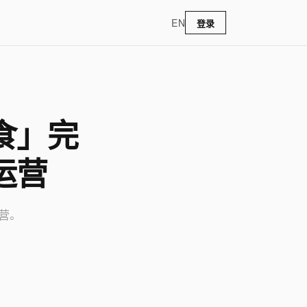
EN
登录
食」完
运营
营。