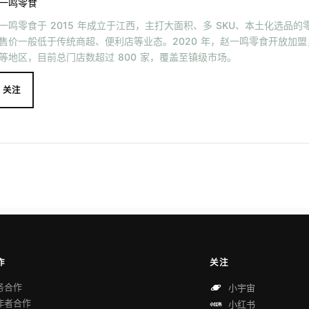
一鸣零食
一鸣零食于 2015 年成立于江西，主打大面积、多 SKU、本土化选品
售价一般低于传统商超、便利店等业态。2020 年，赵一鸣零食开放加
等地区，目前总门店数超过 800 家，覆盖至镇级市场。
关注
作
关注
务合作
小宇宙
作者合作
小红书