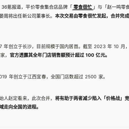
日，据 36氪报道，平价零食集合店品牌「
零食很忙
」与「赵一鸣零
晏周将出任新公司董事长。
本次交易由零食很忙发起，合并完
17 年创立于长沙，目前规模于国内居首。截至 2023 年 10 
 家，
官方透露其全年门店销售额预计超过 100 亿元。
019 年创立于江西宜春，全国门店数超过 2500 家。
始人赵定看来，此次合并，
将有助于两者减少陷入「价格战」
域走向全国的进程。