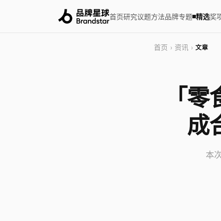
首页
研究
议题
方法
品牌
专题
精选
奖
首页
资讯
›
›
文章
「零
成
本