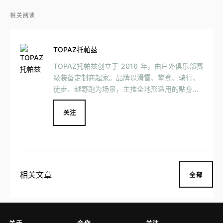
相关阅读
TOPAZ托帕兹
TOPAZ托帕兹创立于 2016 年，由户外俱乐部赛
级装备定制商起家。品牌以滑雪、攀登、骑行、
徒步、越野跑为场景，主推全地形适用的贴身层
运动装备。 目前，TOPAZ托帕兹首款功能贴身
层产品——「TOPAZ Defender 6.0」已面市。
关注
该产品结合亚洲人的体型和特征，依据人体工程
学设计，能够分区施压配合运动发力，保证每个
部位在进行动作时，肌肉的良好的收缩和舒适状
态。
相关文章
全部