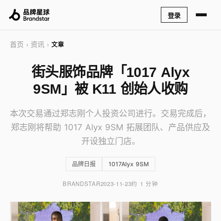
登录
首页
资讯
›
›
文章
街头服饰品牌「1017 Alyx
9SM」被 K11 创始人收购
本次交易通过郑志刚个人投资公司进行。交易完成后，
郑志刚将帮助 1017 Alyx 9SM 拓展团队、产品供应及
开设独立门店。
品牌日报
1017Alyx 9SM
BRANDSTAR
2023-11-23
约 1 分钟