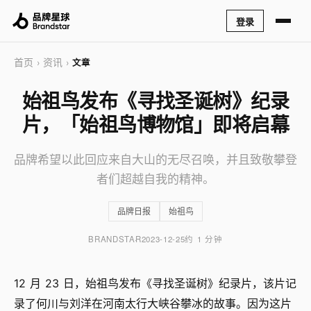
登录
首页
资讯
›
›
文章
始祖鸟发布《寻找圣诞树》纪录
片，「始祖鸟博物馆」即将启幕
品牌希望以此回应来自大山的无尽召唤，并且致敬攀登
者们超越自我的精神。
品牌日报
始祖鸟
BRANDSTAR
2023-12-25
约 1 分钟
12 月 23 日，始祖鸟发布《寻找圣诞树》纪录片，该片记
录了何川与刘洋在河南太行大峡谷攀冰的故事。因为这片