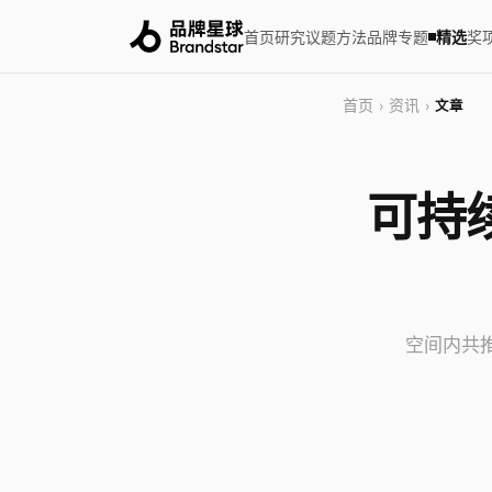
首页
研究
议题
方法
品牌
专题
精选
奖
首页
资讯
›
›
文章
可持
空间内共推