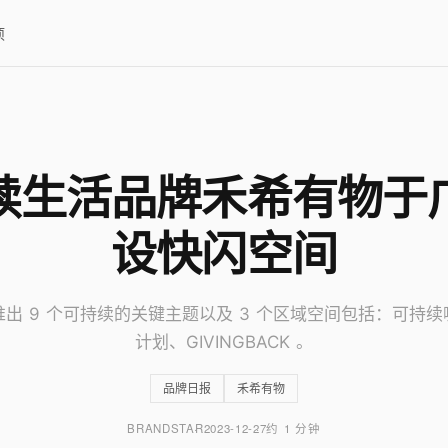
项
续生活品牌禾希有物于
设快闪空间
出 9 个可持续的关键主题以及 3 个区域空间包括：可持
计划、GIVINGBACK 。
品牌日报
禾希有物
BRANDSTAR
2023-12-27
约 1 分钟