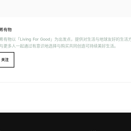
希有物
希有物以「Living For Good」为出发点，提供对生活与地球友好的生
与更多人一起通过有意识地选择与购买共同创造可持续美好生活。
关注