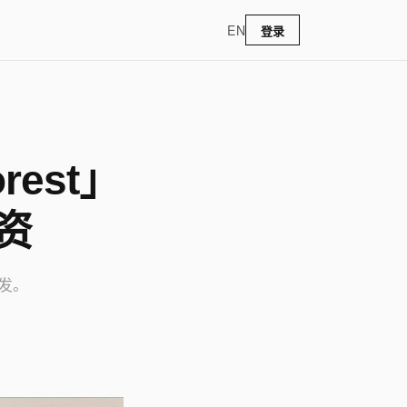
EN
登录
rest」
融资
发。