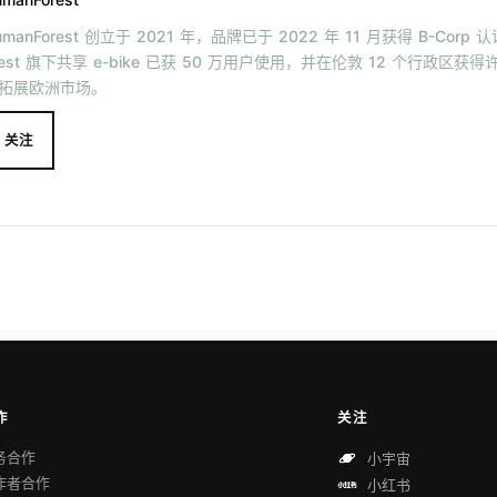
umanForest 创立于 2021 年，品牌已于 2022 年 11 月获得 B-Corp 
rest 旗下共享 e-bike 已获 50 万用户使用，并在伦敦 12 个行政区获得
拓展欧洲市场。
关注
作
关注
务合作
小宇宙
作者合作
小红书