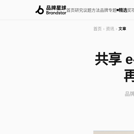
首页
研究
议题
方法
品牌
专题
精选
奖
首页
资讯
›
›
文章
共享 e
再
品