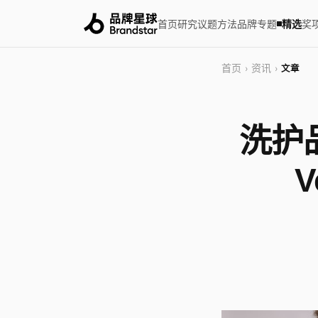
首页
研究
议题
方法
品牌
专题
精选
奖
首页
资讯
›
›
文章
洗护品
V