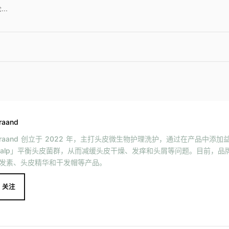
raand
traand 创立于 2022 年，主打头皮微生物护理洗护，通过在产品中添加益
calp」平衡头皮菌群，从而减缓头皮干燥、发痒和头屑等问题。目前，品
发素、头皮精华和干发帽等产品。
关注