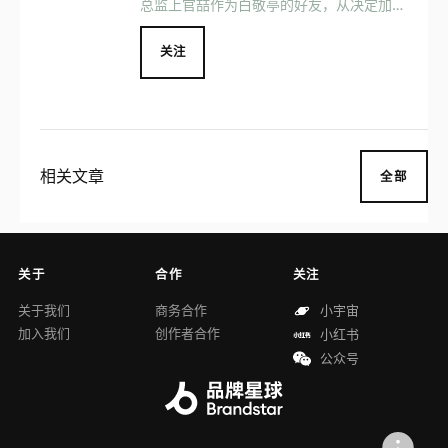
总监上官喆作为白敬亭的好友，从决定加入
到GOODBAI的那刻起，便决定了GOODBA
I出世必然惊世绝俗，由他创立的品牌SANK
关注
UANZ，曾登陆伦敦时装周、入选巴黎时装
周官方日程，并先后上过多个潮流刊物封
面，成为了GOODBAI产品上最强有力的背
书 作为品牌代言人的白敬亭对于品牌的经
营，和传统的明星周边式的潮牌有着明显的
相关文章
全部
不同，并非单纯的挂名引流，收割粉丝流
量，而是脚踏实地的从产品和设计上做起，
一步一个脚印的推动着品牌的发展，
关于
合作
关注
关于我们
商务合作
小宇宙
加入我们
创作者合作
小红书
公众号