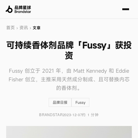
首页
资讯
›
›
文章
可持续香体剂品牌「Fussy」获投
资
Fussy 创立于 2021 年，由 Matt Kennedy 和 Eddie
Fisher 创立，主推采用天然成分制成、且可替换内芯
的香体剂。
品牌日报
Fussy
BRANDSTAR
2023-12-07
约 1 分钟