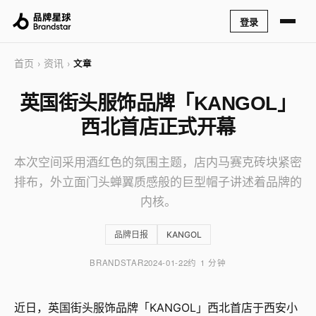
登录
首页
资讯
›
›
文章
英国街头服饰品牌「KANGOL」
西北首店正式开幕
本次空间采用酒红色的氛围主题，店内马赛克砖块紧密
排布，外立面门头蝉翼质感般的巨型帽子讲述着品牌的
内核。
品牌日报
KANGOL
BRANDSTAR
2024-01-22
约 1 分钟
近日，英国街头服饰品牌「KANGOL」西北首店于西安小