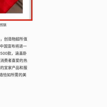
 煎锅
案，创造物超所值
家中国宣布将进一
500款，涵盖卧
受消费者喜爱的热
担的宜家产品和服
造恰如所需的美