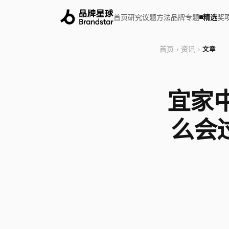
首页
研究
议题
方法
品牌
专题
精选
奖
首页
资讯
›
›
文章
宜家
么会