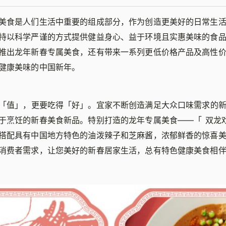
美食是人们生活中重要的组成部分，作为创造更美好的日常生
持以科学严谨的方式提供健益身心、益于环境且实惠美味的食
推出龙年新春专属美食，还有带来一系列更低价格产品及高性
健康美味的中国新年。
「
值
」
，更要吃得
「
好
」
。宜家不断创造满足大众口味需求的
于烹饪的新春美食新品。特别打造的龙年专属美食——
「
双龙
搭配具有中国地方特色的油泼辣子和芝麻酱，浓郁鲜香的惊喜
消费者需求，让您美好的新春居家生活，总有特色健康美食相