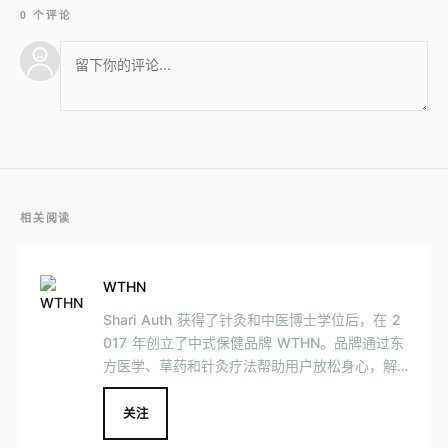
0 个评论
相关阅读
WTHN
Shari Auth 获得了针灸和中医博士学位后，在 2
017 年创立了中式保健品牌 WTHN。品牌通过东
方医学、草药和针灸疗法帮助用户放松身心，解
决身体健康问题。 不仅如此，WTHN 还开设了两
家线下门店，提供预约制服务，服务范围涵盖把
关注
脉、针灸、艾灸与拔罐疗法，消费者还可以办理