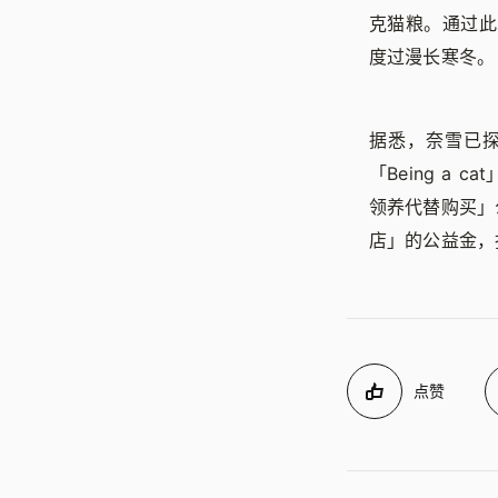
克猫粮。通过此
度过漫长寒冬。
据悉，奈雪已探
「Being a 
领养代替购买」
店」的公益金，
点赞