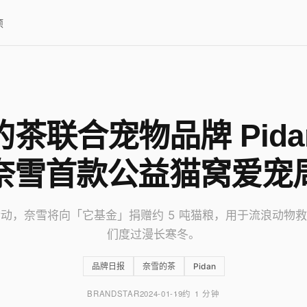
项
茶联合宠物品牌 Pid
奈雪首款公益猫窝爱宠
动，奈雪将向「它基金」捐赠约 5 吨猫粮，用于流浪动物
们度过漫长寒冬。
品牌日报
奈雪的茶
Pidan
BRANDSTAR
2024-01-19
约 1 分钟