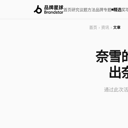
首页
研究
议题
方法
品牌
专题
精选
奖
首页
资讯
›
›
文章
奈雪的
出
通过此次活