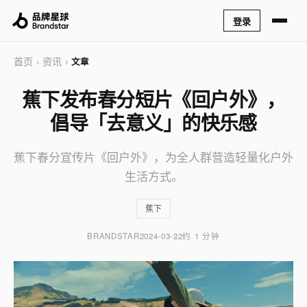
登录
首页
资讯
›
›
文章
蕉下发布春分短片《回户外》，
倡导「去意义」的快乐感
蕉下春分宣传片《回户外》，为全人群营造轻量化户外
生活方式。
蕉下
BRANDSTAR
2024-03-22
约 1 分钟