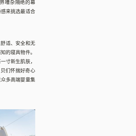
外界嘈杂隔绝的幕
睡感来挑选最适合
来舒适、安全和无
感知的寝具物件。
每一寸新生肌肤，
宝贝们怀揣好奇心
驻众多高端婴童集