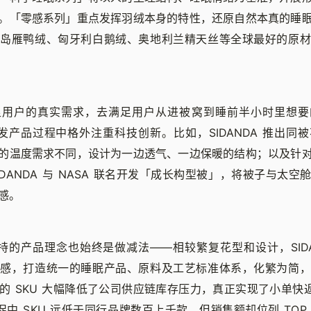
。「零感系列」重点发挥羽绒本身的特性，还原自然本真的睡
冰岛雁鸭绒、匈牙利白鹅绒、奥地利兰精天丝等全球最好的原材
足用户的真实需求，去满足用户从进被窝到睡前半小时里想要
在研发产品过程中格外注重科技创新。比如，SIDANDA 推出
的温度需求不同，设计为一边透气、一边保暖的结构；以及针
DANDA 与 NASA 联名开发「成长构型被」，将被子与太
感。
所坚持的产品理念也始终是做减法——相较繁复花型和设计，SID
适感，打造统一的睡眠产品、原料及工艺标准体系，化繁为简，
 SKU 大幅降低了公司供应链库存压力，真正实现了小单快返。
大促中 SKU 远低于同行品牌数百上千款，但销售额却位列 TOP