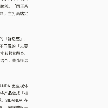
眠体验。「国王系
料，主打高端定
的「舒适感」，
同被不同温的「夫妻
对小孩频繁翻身、
空舱结合，营造恒温
ANDA 更重视体
将产品做成「标
SIDANDA 在
 5。 同样的标品