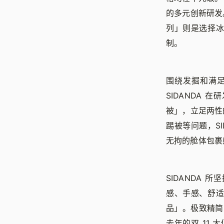
的多元创新研发
列」则是选择
制。
围绕发掘和满
SIDANDA 
被」，立足两性
踢被等问题，SI
无拘的舱体包裹
SIDANDA 
感、手感、舒
品」。极致精简的
去年的双 11 