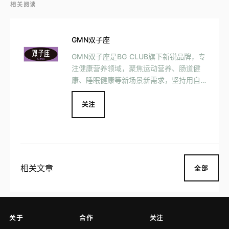
相关阅读
GMN双子座
GMN双子座是BG CLUB旗下新锐品牌，专
注健康营养领域，聚焦运动营养、肠道健
康、睡眠健康等新场景新需求，坚持用自然
与科技之力，带来全新营养生活方式和习
惯。推出的旗舰产品-GMN双子座睡眠晚安
关注
贴，凭借过硬实力及万千消费者的喜爱。
相关文章
全部
关于
合作
关注