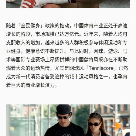
随着「全民健身」政策的推动，中国体育产业正处于高速
增长的阶段，市场规模已达万亿元。近年来，随着人均可
支配收入的增加，越来越多的人群积极参与休闲运动和专
业健身，健康意识不断提升。与此同时，网球、游泳、马
术等国际专业赛场上昂扬拼搏的中国健将风采亦在不断助
燃着大众的运动热情，尤其是网球风「Tenniscore」已然
成为新一代消费者备受追捧的城市运动风格之一，也孕育
着巨大的商业增长潜力。