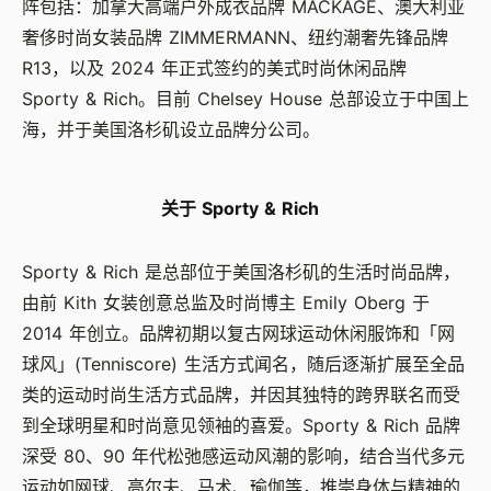
阵包括：加拿大高端户外成衣品牌 MACKAGE、澳大利亚
奢侈时尚女装品牌 ZIMMERMANN、纽约潮奢先锋品牌
R13，以及 2024 年正式签约的美式时尚休闲品牌
Sporty & Rich。目前 Chelsey House 总部设立于中国上
海，并于美国洛杉矶设立品牌分公司。
关于 Sporty & Rich
Sporty & Rich 是总部位于美国洛杉矶的生活时尚品牌，
由前 Kith 女装创意总监及时尚博主 Emily Oberg 于
2014 年创立。品牌初期以复古网球运动休闲服饰和「网
球风」(Tenniscore) 生活方式闻名，随后逐渐扩展至全品
类的运动时尚生活方式品牌，并因其独特的跨界联名而受
到全球明星和时尚意见领袖的喜爱。Sporty & Rich 品牌
深受 80、90 年代松弛感运动风潮的影响，结合当代多元
运动如网球、高尔夫、马术、瑜伽等，推崇身体与精神的