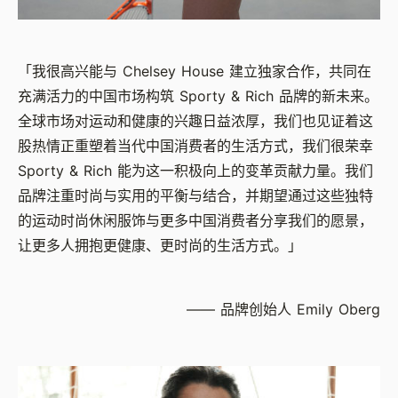
「我很高兴能与 Chelsey House 建立独家合作，共同在
充满活力的中国市场构筑 Sporty & Rich 品牌的新未来。
全球市场对运动和健康的兴趣日益浓厚，我们也见证着这
股热情正重塑着当代中国消费者的生活方式，我们很荣幸
Sporty & Rich 能为这一积极向上的变革贡献力量。我们
品牌注重时尚与实用的平衡与结合，并期望通过这些独特
的运动时尚休闲服饰与更多中国消费者分享我们的愿景，
让更多人拥抱更健康、更时尚的生活方式。」
—— 品牌创始人 Emily Oberg