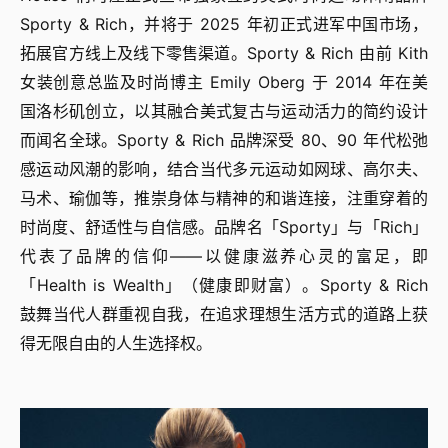
Sporty & Rich，并将于 2025 年初正式进军中国市场，
拓展官方线上及线下零售渠道。Sporty & Rich 由前 Kith
女装创意总监及时尚博主 Emily Oberg 于 2014 年在美
国洛杉矶创立，以其融合美式复古与运动活力的简约设计
而闻名全球。Sporty & Rich 品牌深受 80、90 年代松弛
感运动风潮的影响，结合当代多元运动如网球、高尔夫、
马术、瑜伽等，推崇身体与精神的和谐连接，注重穿着的
时尚度、舒适性与自信感。品牌名「Sporty」与「Rich」
代表了品牌的信仰——以健康滋养心灵的富足，即
「Health is Wealth」（健康即财富）。Sporty & Rich
鼓舞当代人群重视自我，在追求理想生活方式的道路上获
得无限自由的人生选择权。