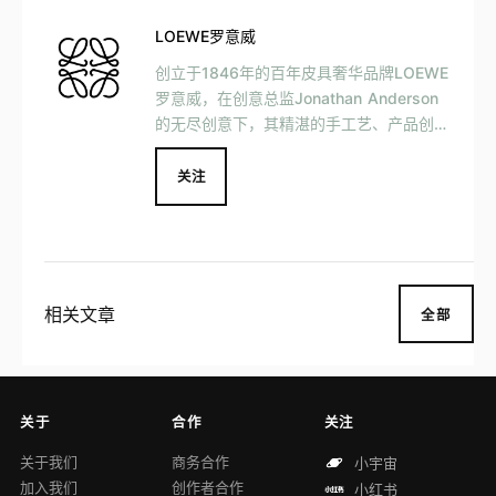
LOEWE罗意威
创立于1846年的百年皮具奢华品牌LOEWE
罗意威，在创意总监Jonathan Anderson
的无尽创意下，其精湛的手工艺、产品创新
能力及无与伦比的皮革知识得到全新演绎的
同时，融入了现代时尚及文化意识
关注
相关文章
全部
关于
合作
关注
关于我们
商务合作
小宇宙
加入我们
创作者合作
小红书