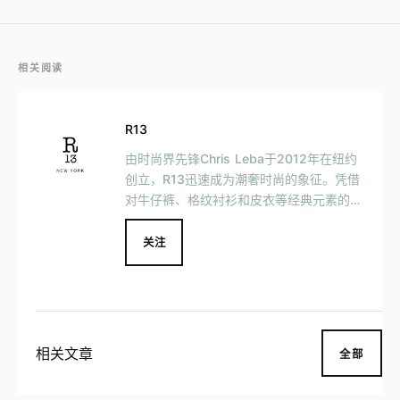
相关阅读
R13
由时尚界先锋Chris Leba于2012年在纽约
创立，R13迅速成为潮奢时尚的象征。凭借
对牛仔裤、格纹衬衫和皮衣等经典元素的全
新演绎，R13将独立精神与不羁态度注入品
牌，展现出独特的都市魅力与前卫气质。品
关注
牌从纽约的街头文化汲取灵感，每一季都带
来融合Grunge摇滚与先锋设计的作品，成
为全球时尚爱好者心目中的标志性品牌。
相关文章
全部