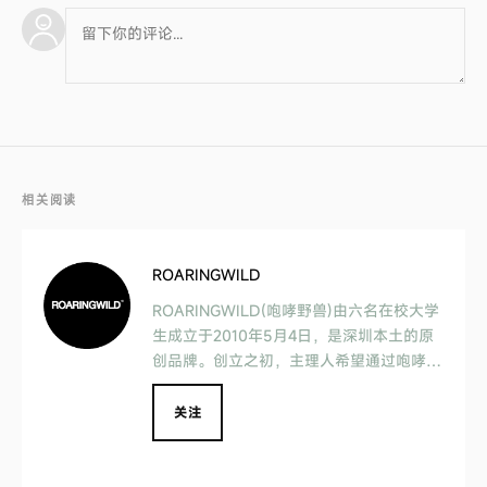
相关阅读
ROARINGWILD
ROARINGWILD(咆哮野兽)由六名在校大学
生成立于2010年5月4日，是深圳本土的原
创品牌。创立之初，主理人希望通过咆哮“R
oar”的态度来面对生活，尤其希望当代大学
生能够积极追逐理想，而不是为谋生而生
关注
活，关注艺术，音乐等精神文化。ROARIN
GWILD致力于通过不同特色的产品设计来
推广原创品牌文化，让更多的人关注中国本