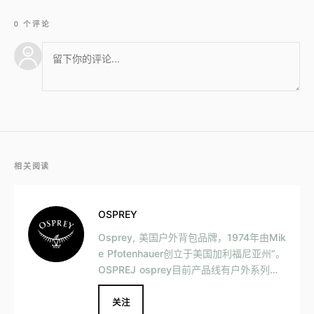
0 个评论
相关阅读
OSPREY
Osprey, 美国户外背包品牌，1974年由Mik
e Pfotenhauer创立于美国加利福尼亚州”。
OSPREJ osprey目前产品线有户外系列、
城市系列、骑行系列、儿童系列等，产品涉
及的运动有徒步、骑行、探险登山等。主要
关注