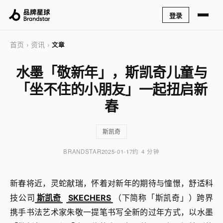
登录
首页
资讯
›
›
文章
水墨「敬新年」，斯凯奇儿童与
「坐不住的小朋友」一起扭启新
春
斯凯奇
BRANDSTAR
2025-01-17
约 4 分钟
新春将近，灵蛇献瑞，怀着对新年的期待与憧憬，舒适科
技公司
斯凯奇
SKECHERS
（下简称「斯凯奇」）跨界
携手书法艺术家朱敬一提笔书写全新的过年方式，以水墨