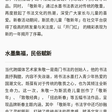
品。同时，「敬新年」通过水墨书法表达对传统的敬重，
再度掀起了书法文化的热潮，深受广大家长与儿童的喜
爱。新春活动期间，斯凯奇儿童「敬新年」在社交平台获
得了极高的转发量与关注度，以「开门红」 的精彩表现为
新的一年揭开了序幕。
水墨集福，民俗赋新
当代跨媒体艺术家朱敬一是南门书法的创始人，他的书法
直抒胸臆，内容不失诙谐，将书法水墨打入青少年热爱的
国潮文化，既葆有对于传统的敬畏之心，也为其倾注全新
生命力。这一次，朱敬一为斯凯奇儿童创作了「敬新
年」、「致敬经典」，「扭启新春」等五幅书法作品，呈
现品牌新春主题内涵，其中 「敬新年」书法字中还巧妙融
合了灵蛇图形，打破了传统书法的严肃感，赋予文字儿童