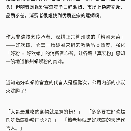
头！但随着螺蛳粉赛道竞争日趋激烈，市场上杂牌充斥、
品质参差，消费者很难找到优质正宗的螺蛳粉。
作为非遗技艺传承者、深耕正宗柳州味的「粉圈天菜」
——好欢螺，亟需一场破圈营销来激活品类热度，强化
「好粉 = 好欢螺」的消费者心智，让各路「真爱粉」感知
一碗地道柳州螺蛳粉的真谛。
当知道好欢螺将官宣的代言人是檀健次，公司内部的小炭
火沸腾了！
「大哥最爱吃的食物就是螺蛳粉！」
「多多要在好欢螺
圆梦做螺蛳粉厂长吗？」
「檀老师就是好欢螺的天选代
言人。」