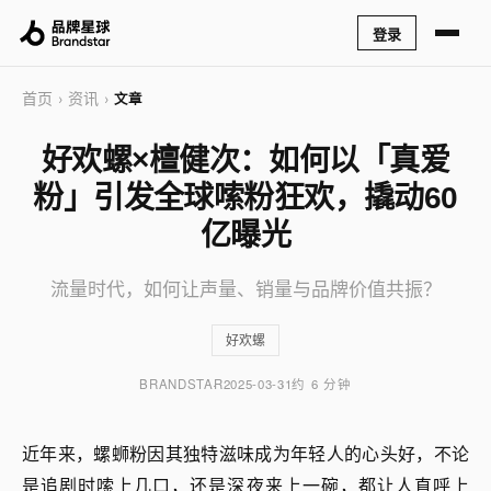
登录
首页
资讯
›
›
文章
好欢螺×檀健次：如何以「真爱
粉」引发全球嗦粉狂欢，撬动60
亿曝光
流量时代，如何让声量、销量与品牌价值共振？
好欢螺
BRANDSTAR
2025-03-31
约 6 分钟
近年来，螺蛳粉因其独特滋味成为年轻人的心头好，不论
是追剧时嗦上几口，还是深夜来上一碗，都让人直呼上