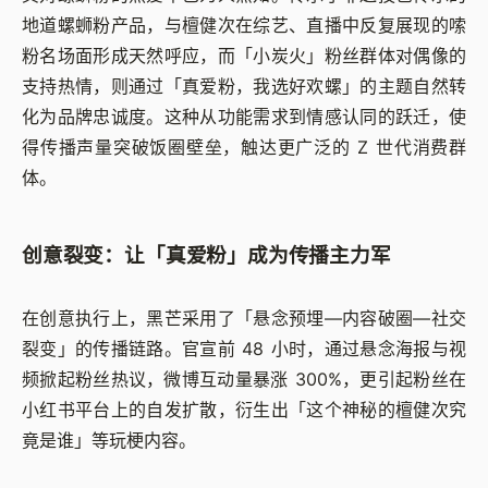
地道螺蛳粉产品，与檀健次在综艺、直播中反复展现的嗦
粉名场面形成天然呼应，而「小炭火」粉丝群体对偶像的
支持热情，则通过「真爱粉，我选好欢螺」的主题自然转
化为品牌忠诚度。这种从功能需求到情感认同的跃迁，使
得传播声量突破饭圈壁垒，触达更广泛的 Z 世代消费群
体。
创意裂变：让「真爱粉」成为传播主力军
在创意执行上，黑芒采用了「悬念预埋—内容破圈—社交
裂变」的传播链路。官宣前 48 小时，通过悬念海报与视
频掀起粉丝热议，微博互动量暴涨 300%，更引起粉丝在
小红书平台上的自发扩散，衍生出「这个神秘的檀健次究
竟是谁」等玩梗内容。