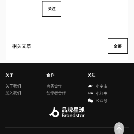
是袋装螺蛳粉，它由柳州特有的软韧爽口的
米粉，加上酸笋、花生、油炸腐竹、黄花
关注
菜、萝卜干、鲜嫩青菜等配料及浓郁适度的
酸辣味和煮烂螺蛳的汤水调合而成。
相关文章
全部
关于
合作
关注
关于我们
商务合作
小宇宙
加入我们
创作者合作
小红书
公众号