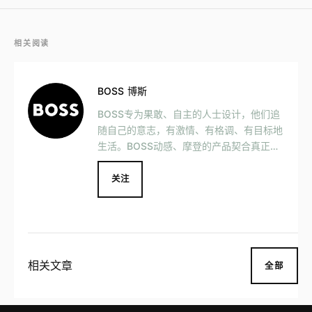
相关阅读
BOSS 博斯
BOSS专为果敢、自主的人士设计，他们追
随自己的意志，有激情、有格调、有目标地
生活。BOSS动感、摩登的产品契合真正拥
抱自我之人，完美诠释自我主宰的品牌箴
言。品牌提供经典正装、高性能西装、休闲
关注
装、牛仔装、运动休闲装与配饰系列迎合消
费者的风格需求。BOSS亦推出了香氛、眼
镜、腕表与童装等特许产品，构筑完整的产
品线。顾客可于全球489家自有店铺体验B
OSS世界。
相关文章
全部