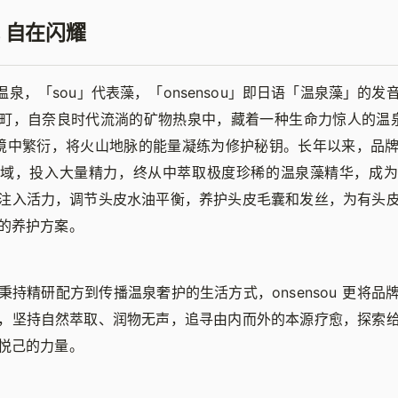
 自在闪耀
表温泉，「sou」代表藻，「onsensou」即日语「温泉藻」的
町，自奈良时代流淌的矿物热泉中，藏着一种生命力惊人的温泉
环境中繁衍，将火山地脉的能量凝练为修护秘钥。长年以来，品
领域，投入大量精力，终从中萃取极度珍稀的温泉藻精华，成为
注入活力，调节头皮水油平衡，养护头皮毛囊和发丝，为有头
的养护方案。
秉持精研配方到传播温泉奢护的生活方式，onsensou 更将品
，坚持自然萃取、润物无声，追寻由内而外的本源疗愈，探索
悦己的力量。