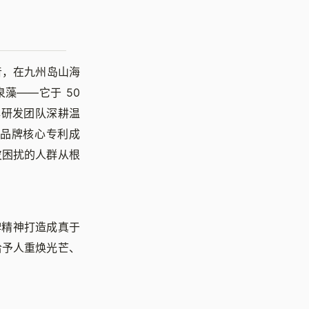
发音，在九州岛山海
藻——它于 50
牌研发团队深耕温
品牌核心专利成
皮困扰的人群从根
牌精神打造成真于
给予人重焕光芒、