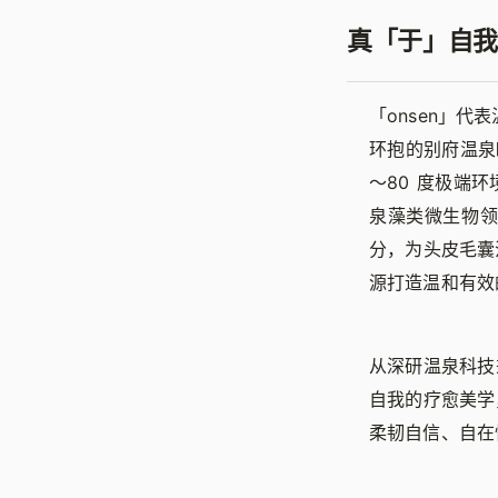
真「于」自我
「onsen」代
环抱的别府温泉
～80 度极端
泉藻类微生物
分，为头皮毛囊
源打造温和有效
从深研温泉科技
自我的疗愈美学
柔韧自信、自在