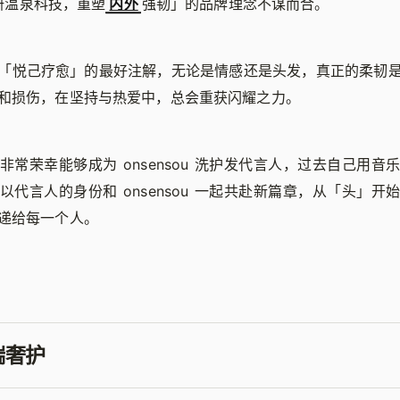
「专研温泉科技，重塑
内外
强韧」的品牌理念不谋而合。
「悦己疗愈」的最好注解，无论是情感还是头发，真正的柔韧
和损伤，在坚持与热爱中，总会重获闪耀之力。
非常荣幸能够成为 onsensou 洗护发代言人，过去自己用音
以代言人的身份和 onsensou 一起共赴新篇章，从「头」开
递给每一个人。
端奢护