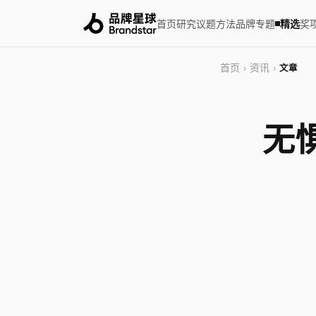
首页
研究
议题
方法
品牌
专题
精选
奖
首页
资讯
›
›
文章
无