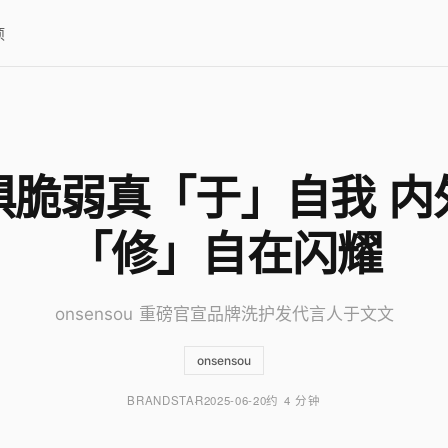
项
惧脆弱真「于」自我 内
「修」自在闪耀
onsensou 重磅官宣品牌洗护发代言人于文文
onsensou
BRANDSTAR
2025-06-20
约 4 分钟