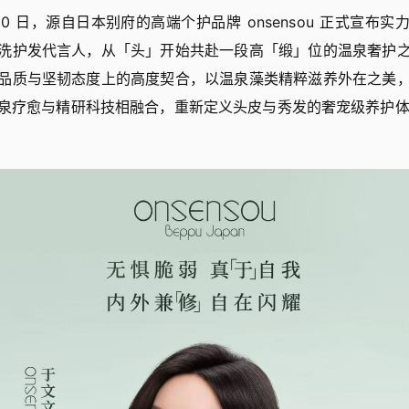
 月 10 日，源自日本别府的高端个护品牌 onsensou 正式宣布
洗护发代言人，从「头」开始共赴一段高「缎」位的温泉奢护
品质与坚韧态度上的高度契合，以温泉藻类精粹滋养外在之美
泉疗愈与精研科技相融合，重新定义头皮与秀发的奢宠级养护