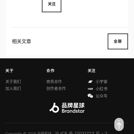
装、饰品等，主要系列有与魔卡少女樱联名
关注
款、与大白兔奶糖联名款等。
相关文章
全部
关于
合作
关注
关于我们
商务合作
小宇宙
加入我们
创作者合作
小红书
公众号
沪 ICP 备 17031723 号 - 2
Copyright © 2018 品牌星球 ·