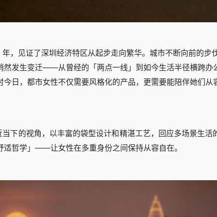
过 40 年，见证了深圳经济特区从起步走向繁华。城市不断向前的
悄然发生变迁——从曾经的「两点一线」到如今生活半径横跨办
时今日，都市女性不仅需要风格化的产品，更需要能陪伴她们从
更贴近当下的视角，以丰富的袋型设计和精湛工艺，回应多场景生
舒适哲学」——让女性在多重身份之间保持从容自在。