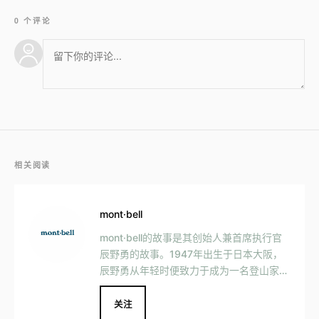
0 个评论
相关阅读
mont·bell
mont·bell的故事是其创始人兼首席执行官
辰野勇的故事。1947年出生于日本大阪，
辰野勇从年轻时便致力于成为一名登山家。
被登山记《白蜘蛛》所感动,他有两个梦想:
成为第一个攀登艾格峰北壁的日本人,创办
关注