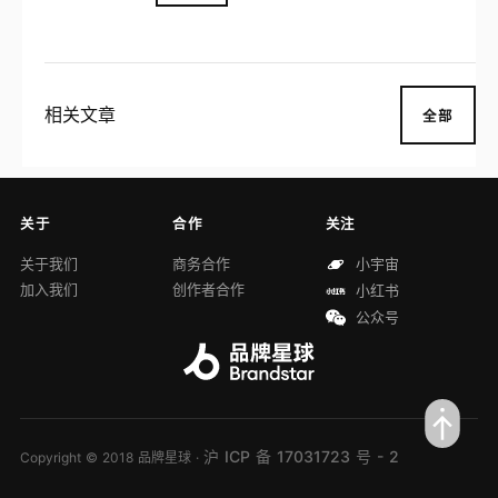
一家以某种方式参与登山行业的公司。 到1
970年代初期，辰野勇实现了他的第一个梦
想，成为一名著名的登山者。1969年,21岁
的他成为第二位登上瑞士阿尔卑斯山艾格峰
北壁的日本人,也攀登了马特洪峰的北壁。1
相关文章
全部
970年,他开办了日本第一所攀岩学校。 197
5年,28岁的辰野实现了自己的第二个梦想,
创立了自己的公司
关于
合作
关注
关于我们
商务合作
小宇宙
加入我们
创作者合作
小红书
公众号
沪 ICP 备 17031723 号 - 2
Copyright © 2018 品牌星球 ·