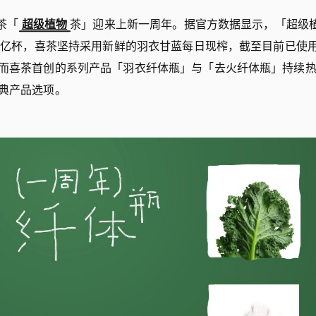
喜茶「
超级植物
茶」迎来上新一周年。据官方数据显示，「超级
1 亿杯，喜茶坚持采用新鲜的羽衣甘蓝每日现榨，截至目前已使用近
而喜茶首创的系列产品「羽衣纤体瓶」与「去火纤体瓶」持续
典产品选项。