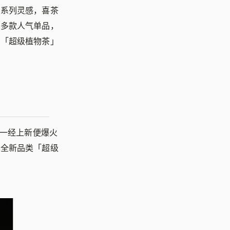
续系列灵感，喜茶
了多款人气单品，
在「超级植物茶」
」一经上新便爆火
为全新品类「超级