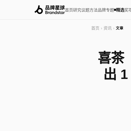
首页
研究
议题
方法
品牌
专题
精选
奖
首页
资讯
›
›
文章
喜茶
出 