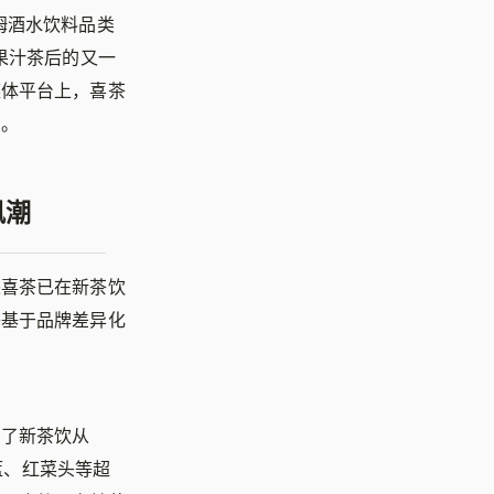
姆酒水饮料品类
果汁茶后的又一
媒体平台上，喜茶
」。
风潮
来喜茶已在新茶饮
茶基于品牌差异化
响了新茶饮从
蓝、红菜头等超