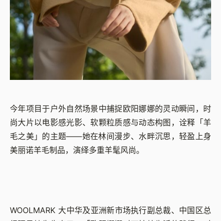
今年项目于户外自然场景中捕捉欧阳娜娜的灵动瞬间，时
尚大片以电影感光影、软颗粒质感与动态构图，诠释「羊
毛之美」的主题——她在林间漫步、水畔沉思，轻盈上身
美丽诺羊毛制品，演绎多重羊髦风尚。
WOOLMARK 大中华及亚洲新市场执行副总裁、中国区总