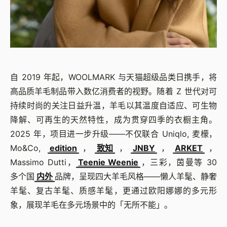
自 2019 年起，WOOLMARK 与天猫超级品类日携手，将
高品质羊毛制品带入数亿消费者的视野。随着 Z 世代对可
持续时尚的关注日益升温，羊毛以其温度自适应、可生物
降解、可再生的天然特性，成为贯穿四季的衣橱主角。
2025 年，项目进一步升级——不仅联合 Uniqlo, 麦檬，
Mo&Co,
edition
，
致知
，
JNBY
，
ARKET
，
Massimo Dutti，
Teenie Weenie
，三彩，茵曼等 30
多个国
内外
品牌，呈现四大羊毛风格——懒人羊髦、静奢
羊髦、复古羊髦、质感羊髦，更通过欧阳娜娜的多元形
象，展现羊毛在多元场景中的「无所不能」。