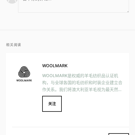
相关阅读
WOOLMARK
WOOLMARK是权威的羊毛纺织品认证机
构，与全球各国的毛纺织和时装企业建立合
作关系。我们将澳大利亚羊毛视为最天然的
制衣纤维和高奢时装的首选面料。纯羊毛标
志（WOOLMARK）是全球最知名的纺织标
关注
志。它不仅是高品质的保证，也是从牧场到
最终成衣的这一整个产业链中最佳品质和创
新设计的代表。