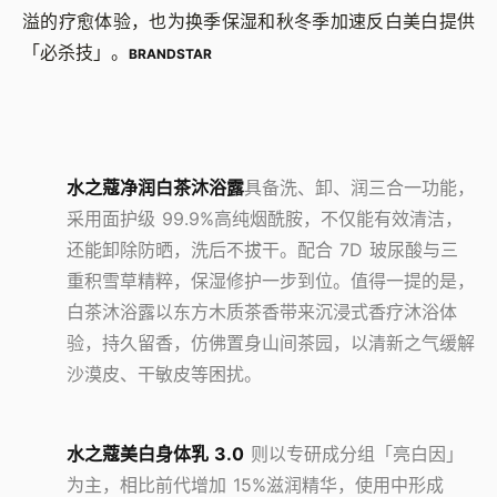
溢的疗愈体验，也为换季保湿和秋冬季加速反白美白提供
「必杀技」。
BRANDSTAR
水之蔻净润白茶沐浴露
具备洗、卸、润三合一功能，
采用面护级 99.9%高纯烟酰胺，不仅能有效清洁，
还能卸除防晒，洗后不拔干。配合 7D 玻尿酸与三
重积雪草精粹，保湿修护一步到位。值得一提的是，
白茶沐浴露以东方木质茶香带来沉浸式香疗沐浴体
验，持久留香，仿佛置身山间茶园，以清新之气缓解
沙漠皮、干敏皮等困扰。
水之蔻美白身体乳 3.0
则以专研成分组「亮白因」
为主，相比前代增加 15%滋润精华，使用中形成