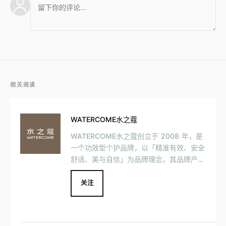
相关阅读
WATERCOME水之蔻
WATERCOME水之蔻创立于 2008 年，是
一个功效型个护品牌，以「精准有效、安全
舒适、美与自信」为品牌理念，其品牌产品
包括脱毛膏、身体乳和沐浴露等。目前 WA
TERCOME水之蔻已完成线上渠道全覆盖，
关注
线下渠道上已与屈臣氏、KKV、调色师等多
个线下零售品牌合作。