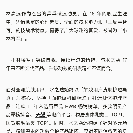
林高远作为杰出的乒乓球运动员，在 16 年的职业生涯
中，凭借稳定的心理素质、全面的技术能力和「正反手皆
可」的技战术特点，赢得了广大球迷的喜爱，被誉为「小
林将军」。
「小林将军」突破自我、持续精进的精神，与水之蔻 17
年来不断迭代产品、升级功效的研发精神不谋而合。
面对亚洲肌肤用户，水之蔻始终以「解决用户皮肤护理痛
点」为核心，坚持「面护级科研标准」打造身体护理产
品：连续 11 年入选屈臣氏 HWB 畅销榜单，多款明星产
品霸榜抖音、
天猫
等电商平台，稳居身体乳类目 TOP1、
国货脱毛品类 TOP1。同时，水之蔻还构建了针对多元场
景、精细需求的功效个护产品矩阵，应对不同消费者的身