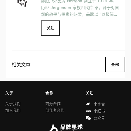
挪威户外品牌 Norrøna 创立于 1929 年，
历经 Jørgensen 家族四代传 承。源于对自
然的敬畏与探索的热爱，品牌以 “以极简，
载极致 （Loaded Minimalism™）” 为核心
理念，打造兼具功能与美学的专业户外装
关注
备。
相关文章
全部
关于
合作
关注
关于我们
商务合作
小宇宙
加入我们
创作者合作
小红书
公众号