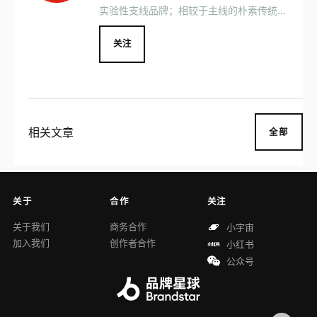
实验性支线品牌；相较于主线的朴素传统，
CAMPERLAB更偏向年轻化和实验性，强
调极致设计感；其怪美并存的设计将精湛工
关注
艺与华丽风格结合，为追求时尚乐趣的少数
人打造独特单品。
相关文章
全部
关于
合作
关注
关于我们
商务合作
小宇宙
加入我们
创作者合作
小红书
公众号