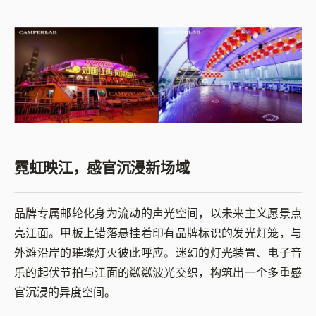
霓虹映江，感官沉浸新场域
品牌专属邮轮化身为流动的声光空间，以未来主义愿景点
亮江面。甲板上错落悬挂着印有品牌标识的发光灯笼，与
外滩沿岸的璀璨灯火彼此呼应。迷幻的灯光装置、电子音
乐的起伏节拍与江面的粼粼波光交织，构筑出一个多重感
官沉浸的异度空间。