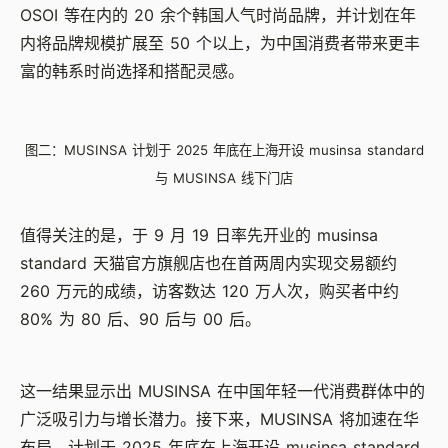
OSOI 等在内的 20 余个韩国人气时尚品牌，并计划在年
内将品牌规模扩展至 50 个以上，为中国消费者带来更丰
富的韩系时尚选择和搭配灵感。
图二：MUSINSA 计划于 2025 年底在上海开设 musinsa standard
与 MUSINSA 线下门店
值得关注的是，于 9 月 19 日率先开业的 musinsa
standard 天猫官方旗舰店也在首两周内实现交易额约
260 万元的成绩，访客数达 120 万人次，购买者中约
80% 为 80 后、90 后与 00 后。
这一结果显示出 MUSINSA 在中国年轻一代消费群体中的
广泛吸引力与增长潜力。接下来，MUSINSA 将加速在华
布局，计划于 2025 年底在上海开设 musinsa standard