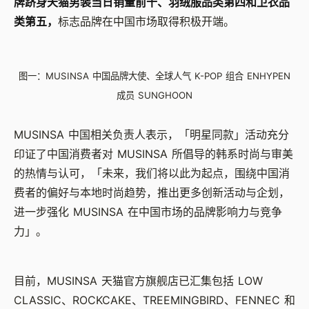
牌跻身天猫男装当日销量前十、羽绒服品类第四和卫衣品
类第五，
标志品牌在中国市场取得积极开端。
图一：MUSINSA 中国品牌大使、全球人气 K-POP 组合 ENHYPEN
成员 SUNGHOON
MUSINSA 中国相关负责人表示，「明星同款」活动充分
印证了中国消费者对 MUSINSA 所倡导的韩系时尚与审美
的热情与认可，「未来，我们将以此为起点，围绕中国消
费者的偏好与本地时尚趋势，推出更多创新活动与企划，
进一步强化 MUSINSA 在中国市场的品牌影响力与竞争
力」。
目前，MUSINSA 天猫官方旗舰店已汇集包括 LOW
CLASSIC、ROCKCAKE、TREEMINGBIRD、FENNEC 和