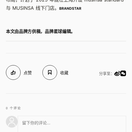
与 MUSINSA 线下门店。
BRANDSTAR
本文由品牌方供稿，品牌星球编辑。
点赞
收藏
分享至：
0 个评论