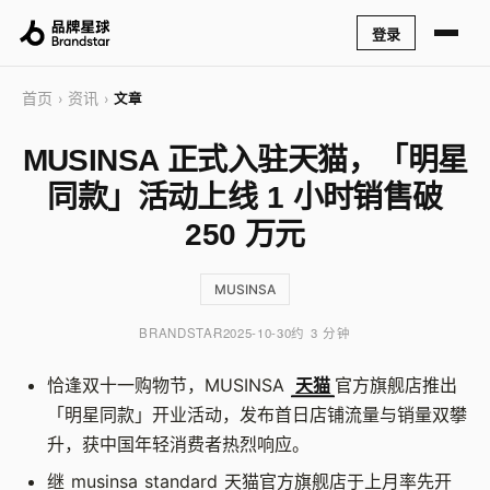
登录
首页
资讯
›
›
文章
MUSINSA 正式入驻天猫，「明星
同款」活动上线 1 小时销售破
250 万元
MUSINSA
BRANDSTAR
2025-10-30
约 3 分钟
恰逢双十一购物节，MUSINSA
天猫
官方旗舰店推出
「明星同款」开业活动，发布首日店铺流量与销量双攀
升，获中国年轻消费者热烈响应。
继 musinsa standard 天猫官方旗舰店于上月率先开