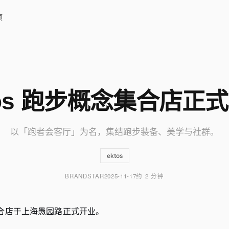
项
tos 跑步概念集合店正
以「跑者会客厅」为名，集结跑步装备、美学与社群。
ektos
BRANDSTAR
2025-11-17
约 2 分钟
念集合店于上海愚园路正式开业。