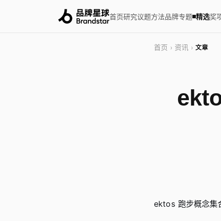
首页
研究
议题
方法
品牌
专题
精选
奖
首页
资讯
›
›
文章
ek
ektos 跑步概