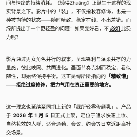
间与情绪的持续消耗。《懒得Zhuāng》正诞生于这样的现
实背景之下。影片中的「装」，不仅指妆容修饰，也是一
种被期待的状态——随时精致、稳定在线、不出差错。而
绿所提出了一个更轻盈的问题：如果变好看，不
必如
此费
力呢？
影片通过男女角色并行的叙事，呈现锋利与温柔共存的力
量感，彼此映照、共同进化。画面节奏克制而稳定，看似
随性，却始终保持平衡。这正是绿所所指向的
「精致懒」
——拒绝过度修饰，把力气用在真正重要的地方。
这一理念也延续至同期上新的「绿所轻雾修颜乳」。产品
于
2026 年 1 月 5 日
正式上架，定位于追求快速上妆、
自然妆效的人群，适合通勤、会议、约会等日常近距离社
交场景。