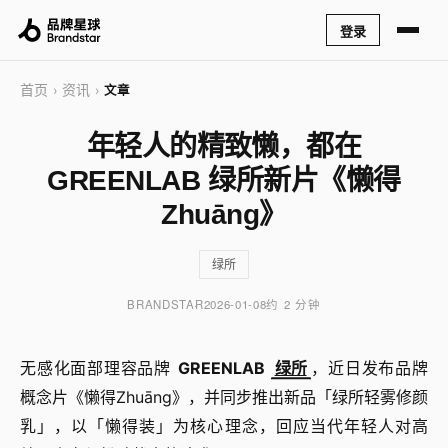
登录
首页
资讯
›
›
文章
年轻人的精致懒，都在
GREENLAB 绿所新片《懒得
Zhuāng》
绿所
BRANDSTAR
2026-01-08
约 2 分钟
无感化面部理容品牌
GREENLAB
绿所
，近日发布品牌
概念片《懒得Zhuāng》，并同步推出新品「绿所轻雾修颜
乳」，以「懒得装」为核心理念，回应当代年轻人对高