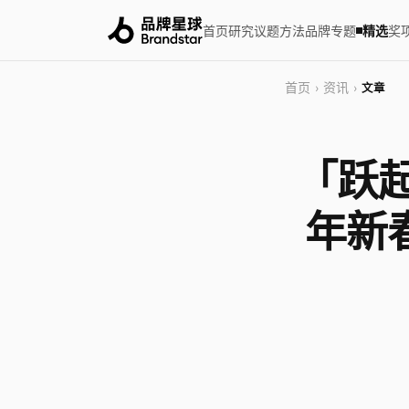
首页
研究
议题
方法
品牌
专题
精选
奖
首页
资讯
›
›
文章
「跃起
年新