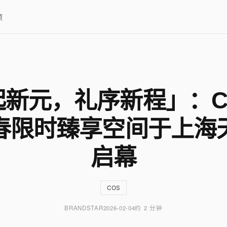
项
新元，礼序新程」：C
春限时臻享空间于上海
启幕
COS
BRANDSTAR
2026-02-04
约 2 分钟