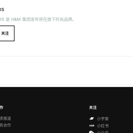
OS
OS 是 H&M 集团宣布将在旗下时尚品牌。
关注
作
关注
求报道
小宇宙
务合作
小红书
公众号