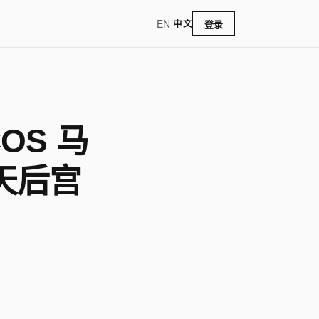
EN
/
中文
登录
OS 马
天后宫