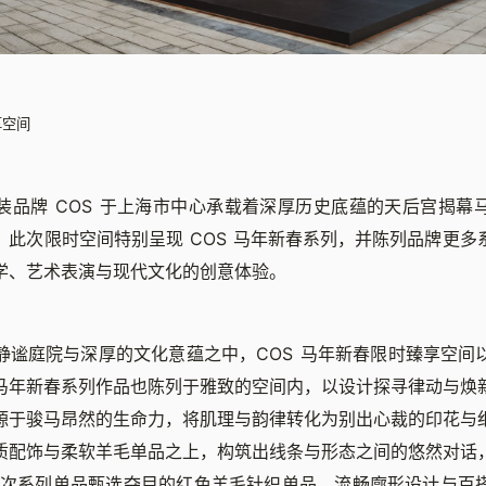
享空间
装品牌 COS 于上海市中心承载着深厚历史底蕴的天后宫揭幕
。此次限时空间特别呈现 COS 马年新春系列，并陈列品牌更多
学、艺术表演与现代文化的创意体验。
静谧庭院与深厚的文化意蕴之中，COS 马年新春限时臻享空间
马年新春系列作品也陈列于雅致的空间内，以设计探寻律动与焕
源于骏马昂然的生命力，将肌理与韵律转化为别出心裁的印花与
质配饰与柔软羊毛单品之上，构筑出线条与形态之间的悠然对话
本次系列单品甄选夺目的红色羊毛针织单品、流畅廓形设计与百