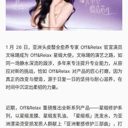
1 月 26 日，亚洲头皮整全愈养专家 Off&Relax 官宣演员
文咏珊成为 Off&Relax 星缎大使。文咏珊的演艺之路，如
同一场静水深流的跋涉，多年来专注提升专业能力，从容
应对新的挑战，恰如 Off&Relax 对产品的匠心打磨，因为
真正的改变与塑造，源于日复一日的坚持与耐心滋养，在
时间中沉淀出柔韧的力量。
近期，Off&Relax 重磅推出全新系列产品——星缎修护系
列，以星缎发膜、星缎发乳油、「星缎瓶」洗发水，为亚
洲漂染烫受损发质人群献上「亚洲奢感修护三部曲」，打