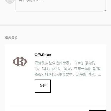
相关阅读
Off&Relax
亚洲头皮整全愈养专家。「Off」意为洗
净、卸除。沐浴、 闻香，在每一场由 Off&
Relax 打造的水境仪式中，洁净发 时光。
肤、观照内心，去除繁杂思绪，开启自在疗
愈的「Relax」。
关注