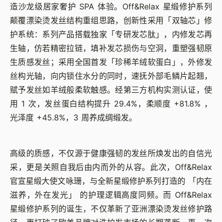
造沙龙级居家奢护 SPA 体验。Off&Relax 星缎修护系列
颠覆漂染烫发丝结构重组思路，创新性采用「双轴芯」修
护系统：系列产品搭载独家「专研发芯肽」，内修发芯再
生轴，仿若精密拉链，填补发芯损伤与空洞，重塑强韧原
生质感发丝；采用全国首发「珍稀羊绒软蛋白」，外修发
丝构光轴，向内锁住水分的同时，速抚外部毛鳞片起翘，
赋予发丝如羊绒般柔软触感。经第三方机构实测认证，使
用 1 次，发丝蛋白结构提升 29.4%，柔顺度 +81.8% ，
光泽度 +45.8%，3 周养成绸缎发。
高级的质感，不仅源于健康强韧的发丝所焕发出的自信光
采，更是关照自我后由内而外的从容。此次，Off&Relax
官宣星缎大使文咏珊，与全新星缎修护系列打造的 「内在
滋养，外在发光」 的护理逻辑高度同频。而 Off&Relax
星缎修护系列的诞生，不仅革新了亚洲漂染烫发丝修护路