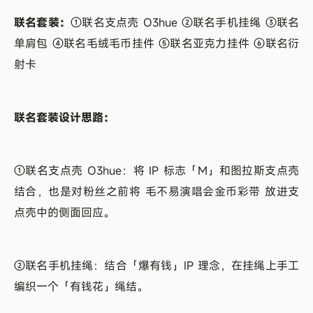
联名套装：
①联名支点壳 O3hue ②联名手机挂绳 ③联名
单肩包 ④联名毛绒毛币挂件 ⑤联名亚克力挂件 ⑥联名衍
射卡
联名套装设计思路：
①联名支点壳 O3hue：将 IP 标志「M」和图拉斯支点壳
结合，也是对粉丝之前将 毛不易演唱会金币彩带 放进支
点壳中的侧面回应。
②联名手机挂绳：结合「爆有钱」IP 理念，在挂绳上手工
编织一个「有钱花」绳结。