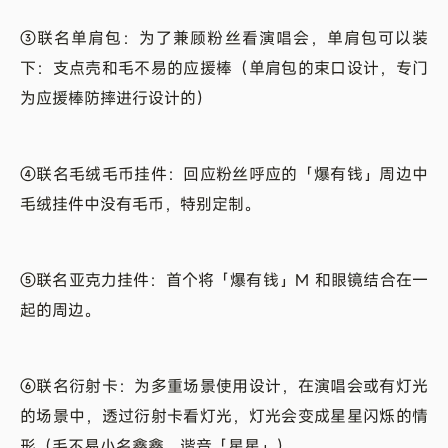
③联名单肩包：为了兼顾粉丝看演唱会，单肩包可以装
下：支点壳和毛不易的应援棒（单肩包的束口设计，专门
为应援棒防摔进行设计的）
④联名毛绒毛币挂件：回应粉丝呼应的「爆有钱」周边中
毛绒挂件中没有毛币，特别定制。
⑤联名亚克力挂件：首个将「爆有钱」M 和眼镜结合在一
起的周边。
⑥联名衍射卡：为多重场景使用设计，在演唱会或有灯光
的场景中，透过衍射卡看灯光，灯光会变成星星闪烁的情
形（毛不易小名鑫鑫，谐音「星星」）