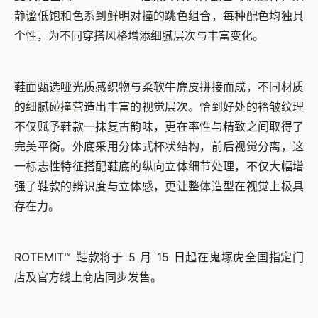
静谧低饱和色系到鲜明对撞的跳色组合，每种配色均独具
个性，为不同穿搭风格增添细腻层次与丰富变化。
鞋面甄选哑光质感织物与柔软牛麂皮拼接而成，不同材质
的细腻碰撞营造出丰富的视觉层次。恰到好处的褶皱纹理
不仅赋予鞋款一抹复古韵味，更在率性与精致之间取得了
完美平衡。外底采用分体式杯状结构，前后视觉分离，这
一标志性特征搭配鞋底的纵向立体细节处理，不仅大幅增
强了鞋款的辨识度与立体感，更让整体造型在视觉上极具
存在力。
ROTEMIT™ 鞋款将于 5 月 15 日起在鬼塚虎全国指定门
店及官方线上商店同步发售。