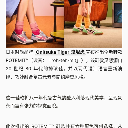
日本时尚品牌
Onitsuka Tiger 鬼塚虎
宣布推出全新鞋款
ROTEMIT™（读音：
「
roh-teh-mit
」
）。该鞋款灵感源自
20 世纪 80 年代的排球鞋，并以现代设计语言重新演
绎，巧妙融合复古元素与简约摩登风格。
这一鞋款将八十年代复古气韵融入利落现代美学，呈现隽
永而富有张力的视觉面貌。
此次推出的 ROTEMIT™ 鞋款共有六种配色可供选择，从