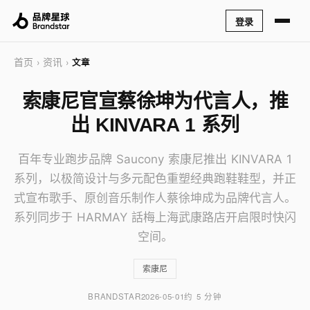
登录
首页
资讯
›
›
文章
索康尼官宣蔡徐坤为代言人，推
出 KINVARA 1 系列
百年专业跑步品牌 Saucony 索康尼推出 KINVARA 1
系列，以极简设计与多元配色重塑经典跑鞋鞋型，并正
式宣布歌手、原创音乐制作人蔡徐坤成为品牌代言人。
系列同步于 HARMAY 話梅上海武康路店开启限时快闪
空间。
索康尼
BRANDSTAR
2026-05-01
约 5 分钟