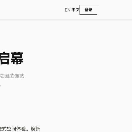
EN
/
中文
登录
启幕
纪法国装饰艺
。
沉浸式空间体验。焕新