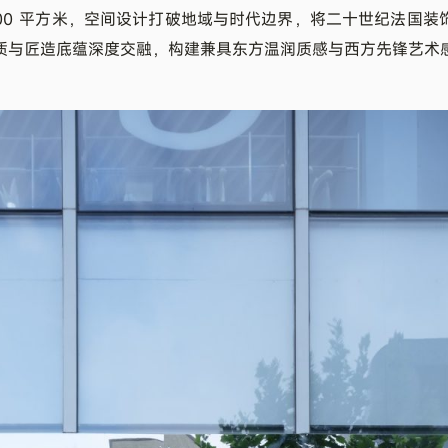
500 平方米，空间设计打破地域与时代边界，将二十世纪法国装
质与匠造底蕴深度交融，构建兼具东方温润质感与西方先锋艺术