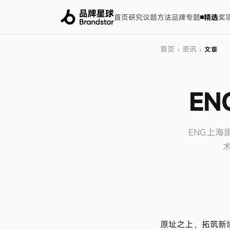
首页
研究
议题
方法
品牌
专题
精选
奖
首页
资讯
›
›
文章
E
ENG上海
原址之上，拓筑新境