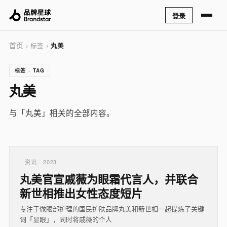
登录
首页
› 标签 ›
丸美
标签 · TAG
丸美
与「丸美」相关的全部内容。
资讯 · 2023
丸美官宣戚薇为眼霜代言人，并联合
新世相推出女性态度短片
专注于做眼部护理的国民护肤品牌丸美和新世相一起提炼了关键
词「显眼」，同时将戚薇的个人