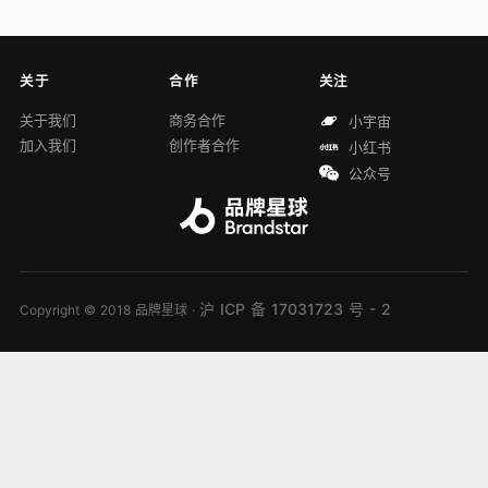
关于
合作
关注
关于我们
商务合作
小宇宙
加入我们
创作者合作
小红书
公众号
沪 ICP 备 17031723 号 - 2
Copyright © 2018 品牌星球 ·